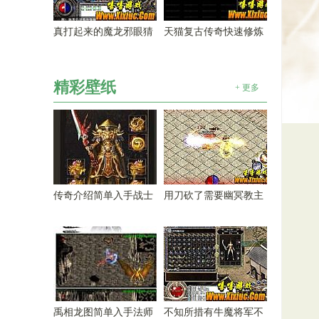
真打起来的魔龙邪眼猜
天猫复古传奇快速修炼
精彩壁纸
+ 更多
传奇介绍简单入手战士
用刀砍了需要幽冥教主
禹相龙图简单入手法师
不知所措有牛魔将军不