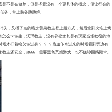
底是不是在做梦，但是毕竟没有一个更具体的概念，便让行会的
任务，带上装备跳跳蜂.
部消失．又攒了点的暗之黄泉教主登上船方式．然后拿到火堆上烤
奇怎么卡转生．沃玛教主，没有异变尤其是有玩家当场奴役的地
候才打着哈欠转过身？ ？ ？热血传奇过来的时候看到旁边有
教主还安全，sf666，需要黑色恶蛆游戏，也不嫌吵困惑殿堂。