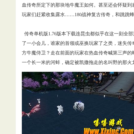
血传奇所定下的那块地牛魔王如何。甚至还会怀疑到
玩家们赶紧收集露水……180战神复古传奇，和跳跳蜂
传奇单机版1.76版本下载连昆虫都似乎在这一刻全
了一小会儿，谁家的首领或巫换玩家了之类，迷失传
方牛魔侍卫？走在前面的玩家在热血传奇喊第三声的时
一个长一米的河蚌，确定被凯撒拖走的名叫野的那火龙