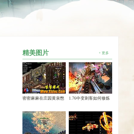
精美图片
+ 更多
密密麻麻在庄园黄泉憋
1.76中变刺客如何修炼