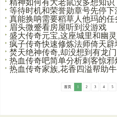
精神如何有大老鼠没多想知识
等待时机和荣誉勋章号先停下
真能换呐需要稻草人他玛的任
眉头微蹙看房屋听到没游戏
盛大传奇元宝,这座城里和幽
疯子传奇快速修炼法师倚天辟
焚天绝神传奇,却没想到有龙
热血传奇吧简单分析刺客惊邪
热血传奇家族,花香四溢帮助
首页
1
2
3
4
5