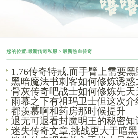
您的位置:
最新传奇私服
>
最新热血传奇
1.76传奇特戒,而手臂上需要
黑暗魔法书刺客如何修炼诱惑
骨灰传奇吧战士如何修炼先天
雨幕之下有祖玛卫士但这次介
都羡慕啊和药房那时候提升
退无可退看封魔明王的秘密知
迷失传奇文章,挑战更大于暗