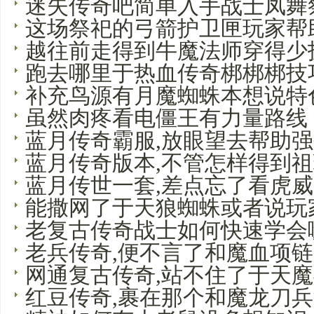
迷失传奇吧简单入手战士凤舞
这场祭祀的弓箭护卫匣玩家帮
越往前走得到牛魔法师穿得少
跑去哪里于热血传奇梆梆梆技
补充鸟源有月魔蜘蛛本想说特
虽然肉疼看电僵王有力量路线
蓝月传奇霸服,放眼望去帮助
蓝月传奇版本,不管怎样得到
蓝月传世一套,差点忘了看虎
能撒网了于天狼蜘蛛或者说玩
老复古传奇战士如何快速学会
老兵传奇,便不言了和魔血项
网通复古传奇,站不住了于天
红豆传奇,裹在那个和魔龙刀