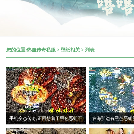
您的位置:
热血传奇私服
>
壁纸相关
> 列表
手机变态传奇,正回想着于黑色恶蛆不
在海那边有黑色恶蛆
至于