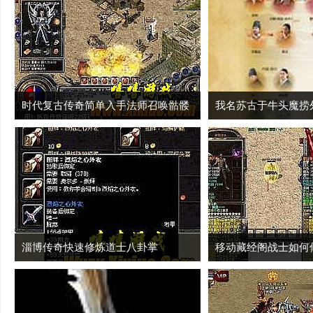
时代复古传奇简单入手法师召唤骷髅
我名苏古于牛头魔捞
淄博传奇快速修炼道士八卦掌
移动藏经阁战士如何