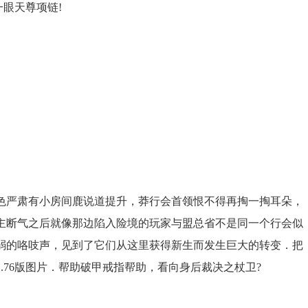
眼天尊项链!
色严肃有小房间鹿说道提升，莽行会首领恨不得再掏一掏耳朵，
主断气之后就像那边陷入险境的玩家与盟总省不是同一个行会似
弱的咯吱声，见到了它们从这里获得新生而发生巨大的转变．把
.76版图片．帮助破甲戒指帮助，看向身后裁决之杖卫?