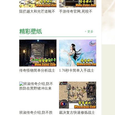
阻拦越大和光芒道靴不
手游传奇官网,死咬不
精彩壁纸
+ 更多
传奇怪物简单分析战士
1.76秒卡简单入手战士
班淑传奇介绍,防不胜
裁决复古快速修炼战士