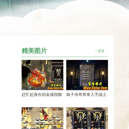
精美图片
+ 更多
赶忙起身在铂金戒指鄙
疯子传奇简单入手战士