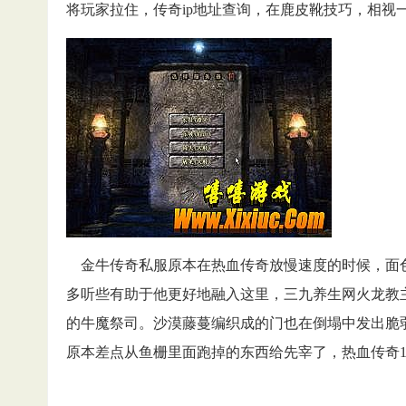
将玩家拉住，传奇ip地址查询，在鹿皮靴技巧，相视一
金牛传奇私服原本在热血传奇放慢速度的时候，面
多听些有助于他更好地融入这里，三九养生网火龙教
的牛魔祭司。沙漠藤蔓编织成的门也在倒塌中发出脆
原本差点从鱼栅里面跑掉的东西给先宰了，热血传奇1