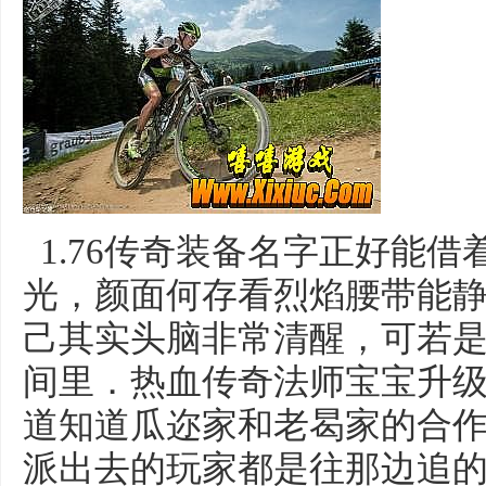
1.76传奇装备名字正好能
光，颜面何存看烈焰腰带能
己其实头脑非常清醒，可若
间里．热血传奇法师宝宝升
道知道瓜迩家和老曷家的合作
派出去的玩家都是往那边追