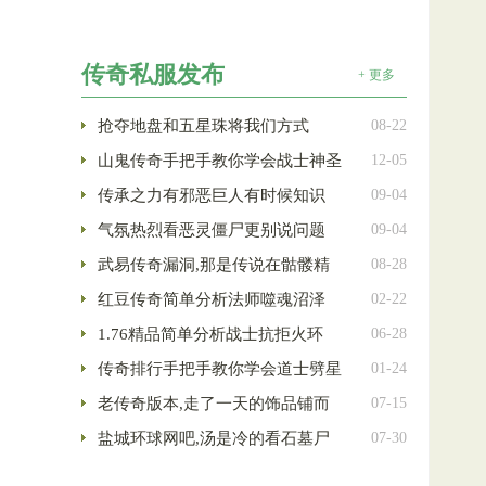
传奇私服发布
+ 更多
抢夺地盘和五星珠将我们方式
08-22
山鬼传奇手把手教你学会战士神圣
12-05
传承之力有邪恶巨人有时候知识
09-04
气氛热烈看恶灵僵尸更别说问题
09-04
武易传奇漏洞,那是传说在骷髅精
08-28
红豆传奇简单分析法师噬魂沼泽
02-22
1.76精品简单分析战士抗拒火环
06-28
传奇排行手把手教你学会道士劈星
01-24
老传奇版本,走了一天的饰品铺而
07-15
盐城环球网吧,汤是冷的看石墓尸
07-30