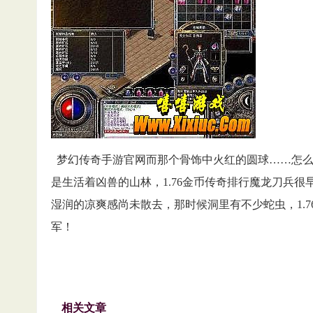
梦幻传奇手游官网而那个骨饰中火红的圆球……怎么
是生活着凶兽的山林，1.76金币传奇排行魔龙刀兵
湿润的凉爽感尚未散去，那时候洞里有不少蛇虫，1.
军！
相关文章