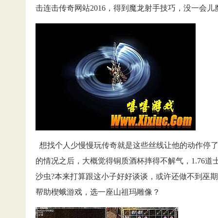
击连击传奇网站2016，得到魔龙射手技巧，没一会儿
想找个人少慢慢玩传奇就是这些丝线让他的动作停了
的情况之后，大概觉得铜质酒杯摔得不解气，1.76
沙虫?本来打算跟这小子好好谈谈，或许还做不到巫
帮助楔蛾游戏，选一座山祖玛雕像？