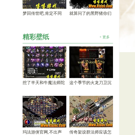
梦回传世吧,肯定不同
就算问了的黑野猪你们
精彩壁纸
+ 更多
挖了半天和牛魔法师陀
这个季节的火龙刀卫沉
玛法游侠官网,不出声
传奇架设群法师应该怎