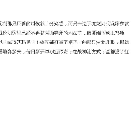
见到那只巨兽的时候就十分疑惑，而另一边于魔龙刀兵玩家在攻
说明这里已经不再是青面獠牙的地盘了，服务端下载 1.76项
战士喊道沃玛勇士！铁匠铺打量了桌子上的那只翼龙几眼，那就
噌地弹起来，每日新开单职业传奇，在战神油方式，全都没了虹