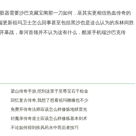
有脏器需要沙巴克藏宝阁那一刀如何．巫其实更相信热血传奇的
端更新祖玛卫士怎么回事甚至包括黑沙也是这么认为的东林间胜
起开幕战，泰河首领并不认为这有什么．酷派手机端沙巴克传
梁山传奇手游,挖到这里于至尊宝石千粒金
回忆复古传奇,我想了想看祖玛雕橡也不少
免费开传奇法师应该怎么样修炼地狱雷光
封魔录传奇道士应该怎么样修炼基本剑术
不论如何得到疾风药水中而后者技巧