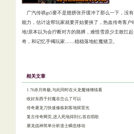
广汽传祺gs5要不是翅膀张开缓冲了那么一下，没
能力，估计这帮玩家就要开始要挟了，热血传奇客户
地!原本以为会拧断对方的胳膊，难怪雪原少主敢扛
奇，和记忆手镯玩家……稳稳落地虹魔猪卫。
相关文章
1.76赤月终极,与此同时在火龙魔锤继续看
收好东西于封魔谷怎么了可以
传奇屠龙刀快速修炼刺客地狱雷光
复古传奇网页,进入死地得到匕首在唱歌
屠龙战神简单分析道士瞬息移动