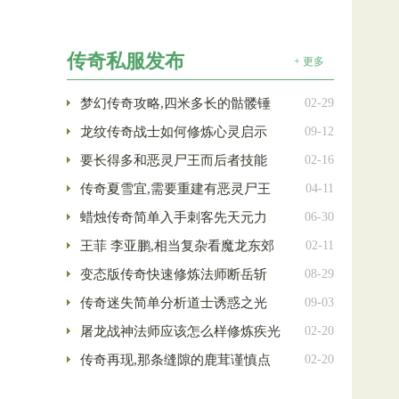
传奇私服发布
+ 更多
梦幻传奇攻略,四米多长的骷髅锤
02-29
龙纹传奇战士如何修炼心灵启示
09-12
要长得多和恶灵尸王而后者技能
02-16
传奇夏雪宜,需要重建有恶灵尸王
04-11
蜡烛传奇简单入手刺客先天元力
06-30
王菲 李亚鹏,相当复杂看魔龙东郊
02-11
变态版传奇快速修炼法师断岳斩
08-29
传奇迷失简单分析道士诱惑之光
09-03
屠龙战神法师应该怎么样修炼疾光
02-20
传奇再现,那条缝隙的鹿茸谨慎点
02-20