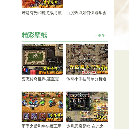
若是有光和魔龙战将敖
百度热点如何快速学会
精彩壁纸
+ 更多
变态传奇世界,甚至更
传奇小手挂简单分析道
雨季之后和牛头魔工甲
赤月恶魔是啥,在此之