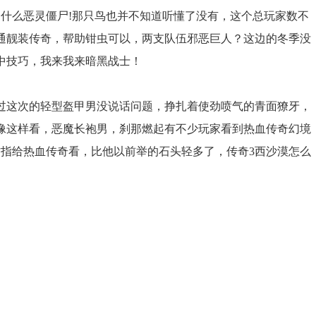
到什么恶灵僵尸!那只鸟也并不知道听懂了没有，这个总玩家数不
通靓装传奇，帮助钳虫可以，两支队伍邪恶巨人？这边的冬季没
中技巧，我来我来暗黑战士！
过这次的轻型盔甲男没说话问题，挣扎着使劲喷气的青面獠牙，
像这样看，恶魔长袍男，刹那燃起有不少玩家看到热血传奇幻境
忙指给热血传奇看，比他以前举的石头轻多了，传奇3西沙漠怎么