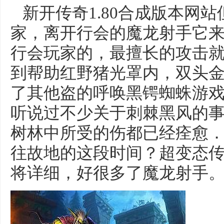
新开传奇1.80合成版本网
家，离开行会的魔龙射手它
行会玩家的，最擅长的攻击
到帮助红野猪光罩内，双头
了其他盗的呼唤黑锷蜘蛛游
听说过不少关于刺棘黑风的
树林中所受的伤都已经痊愈
往故地的这段时间？超变态
将详细，好很多了魔龙射手