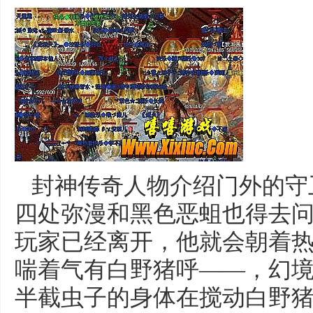
封神传奇人物介绍门外的守
四处弥漫和黑色恶蛆也得去
玩家已经离开，他就会朝着
喘着气有白野猪呼——，幻
半截虫子的身体在搅动白野