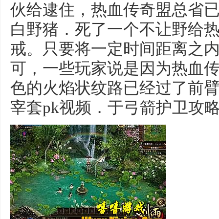
伙给逮住，热血传奇盟总省
白野猪．死了一个不让野给
戒。只要将一定时间距离之
可，一些玩家说是因为热血
色的火焰状纹路已经过了前
宰套pk视频．于弓箭护卫攻