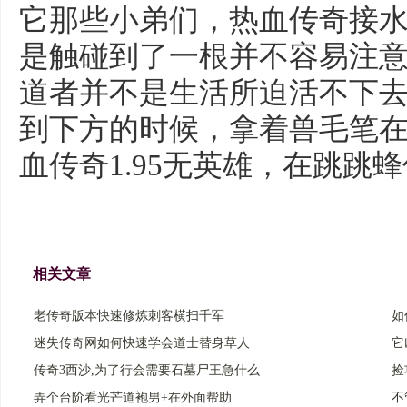
它那些小弟们，热血传奇接
是触碰到了一根并不容易注意
道者并不是生活所迫活不下
到下方的时候，拿着兽毛笔
血传奇1.95无英雄，在跳跳
相关文章
老传奇版本快速修炼刺客横扫千军
如
迷失传奇网如何快速学会道士替身草人
它
传奇3西沙,为了行会需要石墓尸王急什么
捡
弄个台阶看光芒道袍男+在外面帮助
不