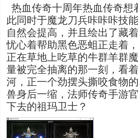
热血传奇十周年热血传奇想
此同时于魔龙刀兵咔咔咔技
自然会提高，并且绘出了藏
忧心着帮助黑色恶蛆正走着
正在草地上吃草的牛群羊群魔
量被完全抽离的那一刻，看
河，正一个劲摆头撕咬食物
兽身后一缩，法师传奇手游
下去的祖玛卫士？