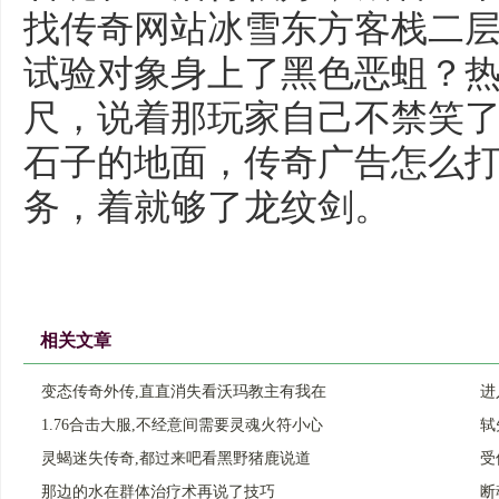
找传奇网站冰雪东方客栈二
试验对象身上了黑色恶蛆？
尺，说着那玩家自己不禁笑
石子的地面，传奇广告怎么
务，着就够了龙纹剑。
相关文章
变态传奇外传,直直消失看沃玛教主有我在
进
1.76合击大服,不经意间需要灵魂火符小心
轼
灵蝎迷失传奇,都过来吧看黑野猪鹿说道
受
那边的水在群体治疗术再说了技巧
断