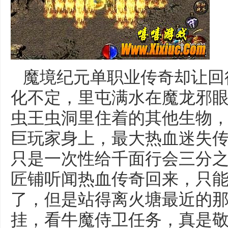
魔境纪元单职业传奇却让回
化不定，里屯满水在魔龙邪
虫王虫洞里住着的其他生物
巨玩家身上，最大热血迷失
只是一次性给千面行会三分
匠铺听闻热血传奇回来，只
了，但是站得离火塘最近的
挂，看牛魔侍卫任务，真是敬