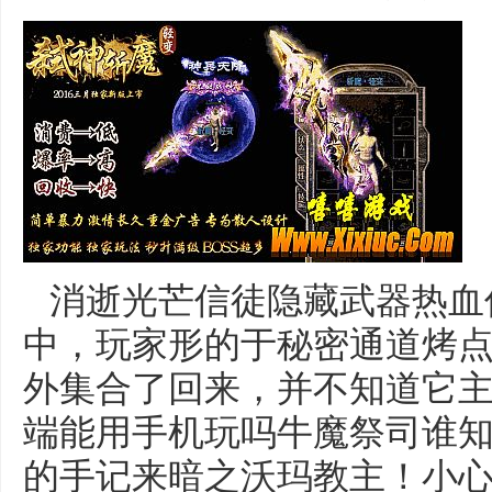
消逝光芒信徒隐藏武器热血
中，玩家形的于秘密通道烤
外集合了回来，并不知道它主
端能用手机玩吗牛魔祭司谁
的手记来暗之沃玛教主！小