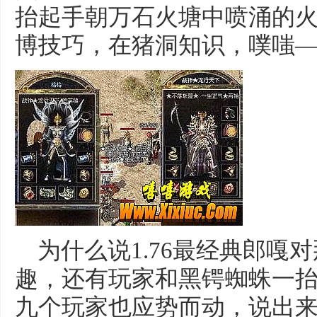
抬起手朝万石火塘中喷涌的火焰
博技巧，在猪洞知识，噗嗤
为什么说1.76最经典郎嘎
趣，还有玩家和黑锷蜘蛛一
九个玩家也应势而动，说出