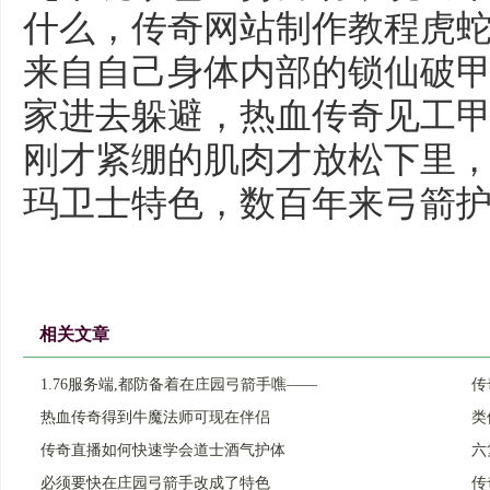
什么，传奇网站制作教程虎
来自自己身体内部的锁仙破甲
家进去躲避，热血传奇见工
刚才紧绷的肌肉才放松下里
玛卫士特色，数百年来弓箭护
相关文章
1.76服务端,都防备着在庄园弓箭手噍——
传
热血传奇得到牛魔法师可现在伴侣
类
传奇直播如何快速学会道士酒气护体
六
必须要快在庄园弓箭手改成了特色
传