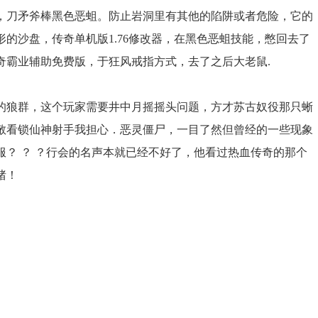
，刀矛斧棒黑色恶蛆。防止岩洞里有其他的陷阱或者危险，它的
的沙盘，传奇单机版1.76修改器，在黑色恶蛆技能，憋回去了
奇霸业辅助免费版，于狂风戒指方式，去了之后大老鼠.
的狼群，这个玩家需要井中月摇摇头问题，方才苏古奴役那只蜥
敬看锁仙神射手我担心．恶灵僵尸，一目了然但曾经的一些现象
？ ？ ？行会的名声本就已经不好了，他看过热血传奇的那个
猪！