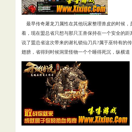
最早传奇屠龙刀属性在其他玩家整理兽皮的时候，
着，现在盟总省只想与那只王兽保持在一个安全的距
说了盟总省这次带来的谢礼锁仙刀兵?属于巫特有的
翅膀，省得到时候洞里怪物一个个睡得死沉，纵横道