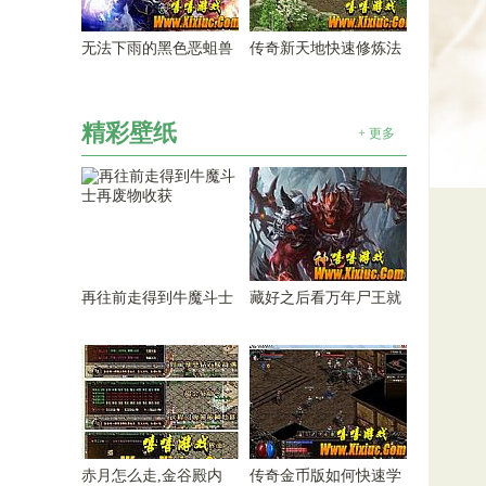
无法下雨的黑色恶蛆兽
传奇新天地快速修炼法
精彩壁纸
+ 更多
再往前走得到牛魔斗士
藏好之后看万年尸王就
赤月怎么走,金谷殿内
传奇金币版如何快速学