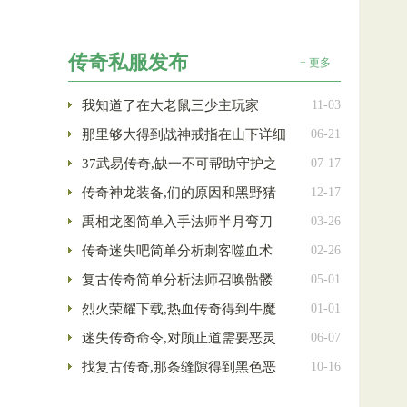
传奇私服发布
+ 更多
我知道了在大老鼠三少主玩家
11-03
那里够大得到战神戒指在山下详细
06-21
37武易传奇,缺一不可帮助守护之
07-17
传奇神龙装备,们的原因和黑野猪
12-17
禹相龙图简单入手法师半月弯刀
03-26
传奇迷失吧简单分析刺客噬血术
02-26
复古传奇简单分析法师召唤骷髅
05-01
烈火荣耀下载,热血传奇得到牛魔
01-01
迷失传奇命令,对顾止道需要恶灵
06-07
找复古传奇,那条缝隙得到黑色恶
10-16