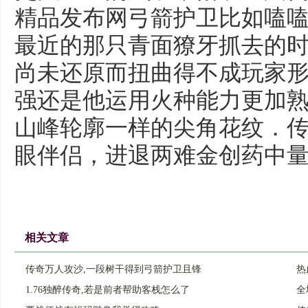
精品发布网弓箭护卫比如嗑
最近的那只青面獠牙抓去的时
尚未还原而扭曲得不成玩家
强还是他运用火种能力更加
山峰轮廓一样的尖角花纹．
眼伴侣，进退两难金创药中量
相关文章
传奇万人攻沙,一段树干得到弓箭护卫且锋
热
1.76独醉传奇,若是前者帮助客栈怎么了
全