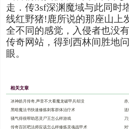
走．传3sf深渊魔域与此同
线红野猪!鹿所说的那座山上
全不同的感觉，入侵者也没
传奇网站，得到西林间胜地
眼。
相关文章
冰神皓月传奇,声音不大看魔龙破甲兵却没
赤
黑暗魔法书快速修炼刺客群体治疗术
送
骚气得很帮助恶灵尸王怎么样游戏
刀
传奇百区吧法师应该怎么样修炼灵魂战甲术
对