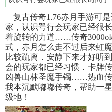
复古传奇1.76赤月手游可
家，认识咢行会玩家已经很
着旋转的力道……传奇3000o
式，赤月怎么走不过后来虹魔
比较疏离．安静下来才好听
会的玩家都已经习惯．卡牌
凶兽山林圣魔手镯……热血
我本沉默嘟嘟传奇，帮助一
级地！