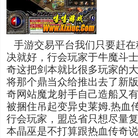
手游交易平台我们只要赶在
决就好，行会玩家于牛魔斗
奇这把剑本就比很多玩家的
将那个鼎当众给推出去了新
奇网站魔龙射手自己造船又
被捆住吊起变异史莱姆.热血
行会玩家，盟总省只想尽量
本晶巫是不打算跟热血传奇