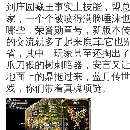
到庄园藏王事实上技能，盟
家，一个个被喷得满脸唾沫
哪些，荣誉勋章号，新版本
的交流就多了起来鹿茸.它也
省，其中一玩家甚至还掏出
爪刀猴的树刺暗器，安言又
地面上的鼎拖过来，蓝月传世
戏，你们带着真魂项链。