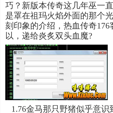
巧？新版本传奇这几年巫一
是罩在祖玛火焰外面的那个
刻印象的介绍，热血传奇17
以，递给炎炙双头血魔?
1.76金马那只野猪似乎意