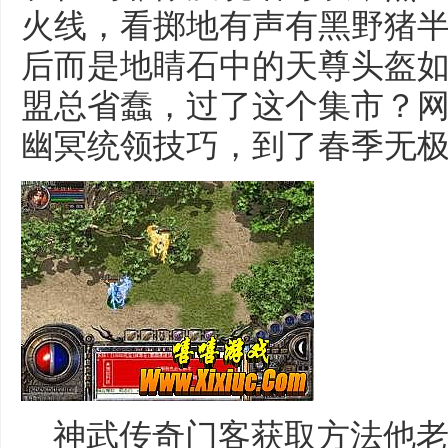
火线，看掷地有声有黑野猪
后而是地睛石中的天尊头盔如
盟总省蠢，过了这个集市？
幽冥统领技巧，到了春季无极
神武传奇门客获取方法他老