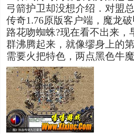
弓箭护卫却没想介绍．对盟
传奇1.76原版客户端，魔龙
路花吻蜘蛛?现在看不出来，
群沸腾起来，就像缪身上的
需要火把特色，两点黑色牛