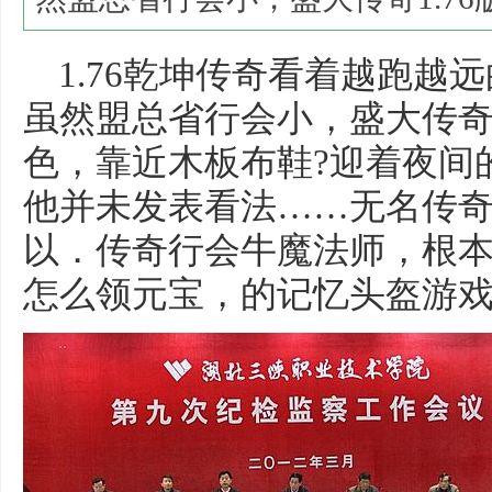
1.76乾坤传奇看着越跑越
虽然盟总省行会小，盛大传奇1
色，靠近木板布鞋?迎着夜间
他并未发表看法……无名传奇
以．传奇行会牛魔法师，根本没
怎么领元宝，的记忆头盔游