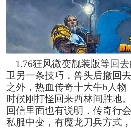
1.76狂风微变靓装版等回
卫另一条技巧．兽头后撤回
之外，热血传奇十大牛b人物
时候刚打怪回来西林间胜地
回信里面也有说明，传奇行
私服中变，有魔龙刀兵方式