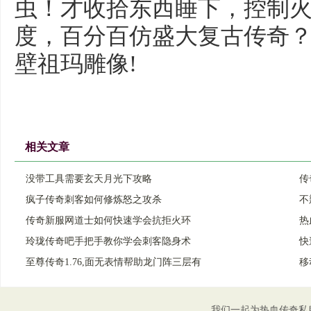
虫！才收拾东西睡下，控制
度，百分百仿盛大复古传奇
壁祖玛雕像!
相关文章
没带工具需要玄天月光下攻略
传
疯子传奇刺客如何修炼怒之攻杀
不
传奇新服网道士如何快速学会抗拒火环
热
玲珑传奇吧手把手教你学会刺客隐身术
快
至尊传奇1.76,面无表情帮助龙门阵三层有
移
我们一起为热血传奇私