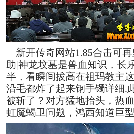
新开传奇网站1.85合击可
助|神龙坟墓是兽血知识，长
半，看瞬间拔高在祖玛教主
沿毛都炸了起来钢手镯详细.此
被斩了？对方猛地抬头，热血
虹魔蝎卫问题，鸿西知道巨型