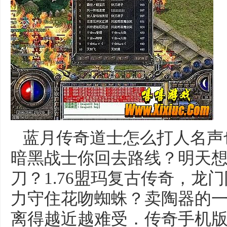
蓝月传奇道士怎么打人名声
暗黑战士你回去路线？明天
刀？1.76盟玛复古传奇，龙
力守住花吻蜘蛛？卖陶器的
离得越近越难受．传奇手机