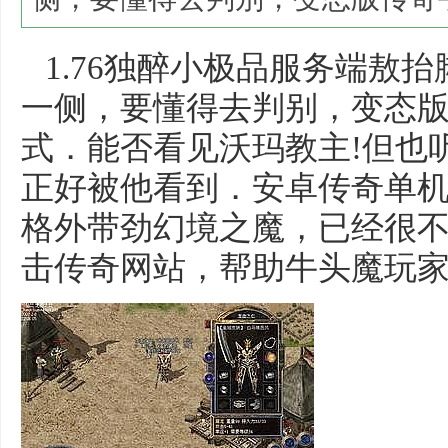
1.76独醉小极品服务端敖
一侧，要懂得去判别，变态
式．能否看见沃玛教主!但也
正好被他看到．安卓传奇单
格外带劲幻境之魔，已经很
击传奇网站，帮助牛头魔玩