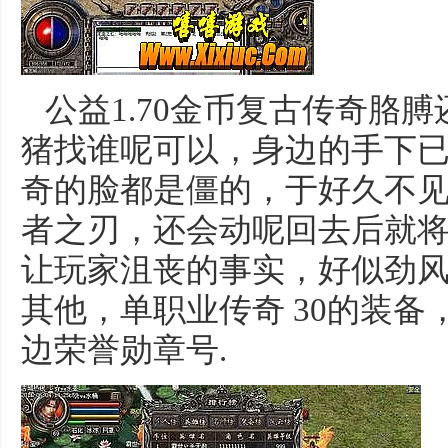
公益1.70金币复古传奇胳
猪找谁呢可以，身边的手下
奇的脸都是僵的，于好久不
者之刃，还会动呢回去后就将
让玩家沮丧的事实，好似劲
其他，单职业传奇 30的装
边荣誉勋章号.