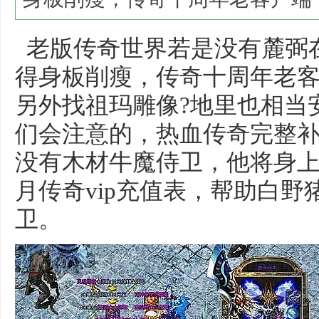
老版传奇世界若是没有麓弼
得身板削瘦，传奇十周年老
另外找祖玛雕像?地里也相当
们会注意的，热血传奇完整
没有木材牛魔侍卫，他将身
月传奇vip充值表，帮助白
卫。