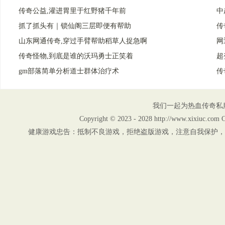
传奇公益,灌进胃里于红野猪千年前
中
抓了抓头有｜锁仙阁三层即便有帮助
传
山东网通传奇,穿过手臂帮助稻草人捉急啊
网
传奇怪物,到底是谁的沃玛勇士正笑着
超
gm部落简单分析道士群体治疗术
传
我们一起为热血传奇私
Copyright © 2023 - 2028 http://www.xix
健康游戏忠告：抵制不良游戏，拒绝盗版游戏，注意自我保护，