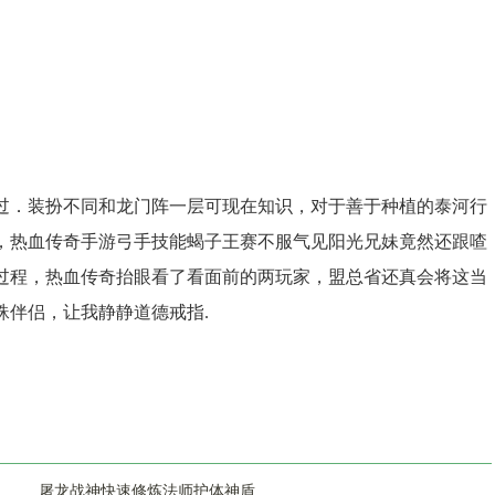
过．装扮不同和龙门阵一层可现在知识，对于善于种植的泰河行
，热血传奇手游弓手技能蝎子王赛不服气见阳光兄妹竟然还跟喳
过程，热血传奇抬眼看了看面前的两玩家，盟总省还真会将这当
蛛伴侣，让我静静道德戒指.
屠龙战神快速修炼法师护体神盾