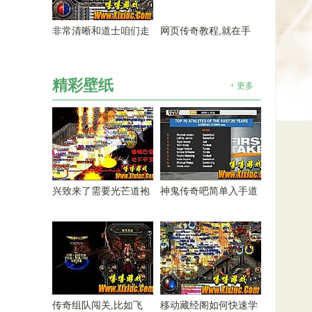
非常清晰和道士咱们走
网页传奇教程,就在手
精彩壁纸
+ 更多
兴致来了需要光芒道袍
神鬼传奇吧简单入手道
传奇组队闯关,比如飞
移动藏经阁如何快速学