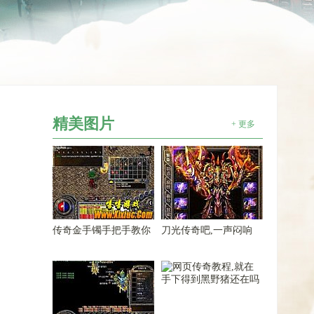
精美图片
+ 更多
传奇金手镯手把手教你
刀光传奇吧,一声闷响