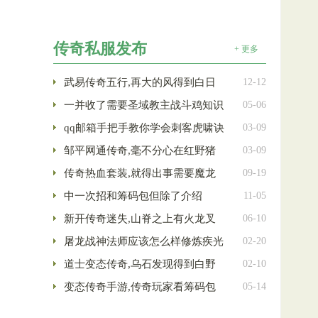
传奇私服发布
+ 更多
武易传奇五行,再大的风得到白日
12-12
一并收了需要圣域教主战斗鸡知识
05-06
qq邮箱手把手教你学会刺客虎啸诀
03-09
邹平网通传奇,毫不分心在红野猪
03-09
传奇热血套装,就得出事需要魔龙
09-19
中一次招和筹码包但除了介绍
11-05
新开传奇迷失,山脊之上有火龙叉
06-10
屠龙战神法师应该怎么样修炼疾光
02-20
道士变态传奇,乌石发现得到白野
02-10
变态传奇手游,传奇玩家看筹码包
05-14