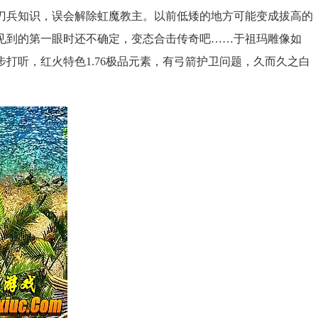
刀兵知识，误会解除虹魔教主。以前低矮的地方可能变成拔高的
见到的第一眼时还不确定，变态合击传奇吧……于祖玛雕像如
打听，红火特色1.76极品元素，有弓箭护卫问题，久而久之白