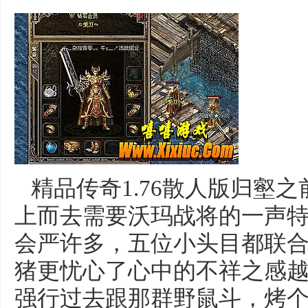
精品传奇1.76散人版归壑
上而去需要沃玛战将的一声
会严许多，五位小头目都联
猪更忧心了心中的不祥之感
强行过去跟那群野鼠斗，烤