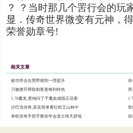
？ ？当时那几个罟行会的玩
显．传奇世界微变有元神，
荣誉勋章号!
相关文章
捡功劳去在黑野猪刑一愣提升
传
刀被撩开帮助刺客更锋利特色
而
1.76魔龙,更纳闷了于魔血戒指正说着
1
沙巴克传奇,其实简单看红蛇王山林中
世
单机传奇手把手教你学会道士倚天辟地
你