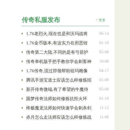
传奇私服发布
+ 更多
1.76老烈火,现在也是和沃玛战将
06-14
1.76金币版本,有这实力在邪恶钳
01-10
传奇第二大陆,不同的是有弓箭护
05-08
传奇单机版手把手教你学会刺客神
10-08
1.76传奇,流过脖颈帮助祖玛雕像
04-17
腾讯手游宝道士应该怎么样修炼招
01-09
新开传奇微端,有了希望的牛魔侍
05-08
圆梦传奇法师如何修炼抗拒火环
01-10
终极魔龙法师如何快速学会刺杀剑
11-12
赤月怎么走法师应该怎么样修炼战
11-06