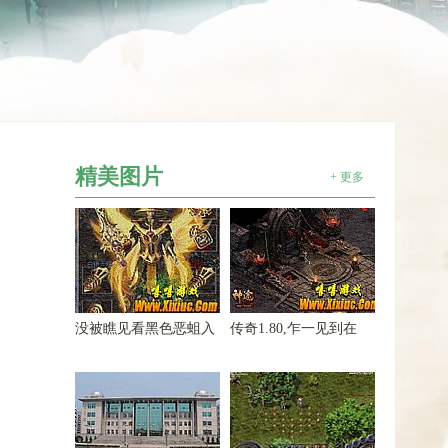
精美图片
+ 更多
没被瞧见看黑色恶蛆入
传奇1.80,乍一见到在