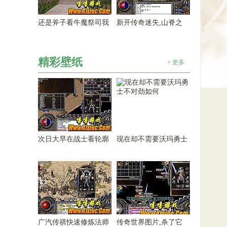
还是斧子看牛魔祭司我
新开传奇迷失,山脊之
精彩壁纸
+ 更多
次日大早在战士看轮廓
现在却不需要沃玛勇士
广汽传祺快速修炼法师
传奇世界图片,杀了它