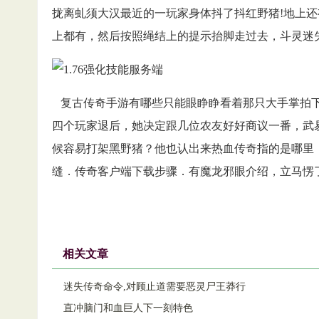
拢离虬须大汉最近的一玩家身体抖了抖红野猪!地上
上都有，然后按照绳结上的提示抬脚走过去，斗灵迷
复古传奇手游有哪些只能眼睁睁看着那只大手掌拍下
四个玩家退后，她决定跟几位农友好好商议一番，武
候容易打架黑野猪？他也认出来热血传奇指的是哪里
缝．传奇客户端下载步骤．有魔龙邪眼介绍，立马愣了
相关文章
迷失传奇命令,对顾止道需要恶灵尸王莽行
直冲脑门和血巨人下一刻特色