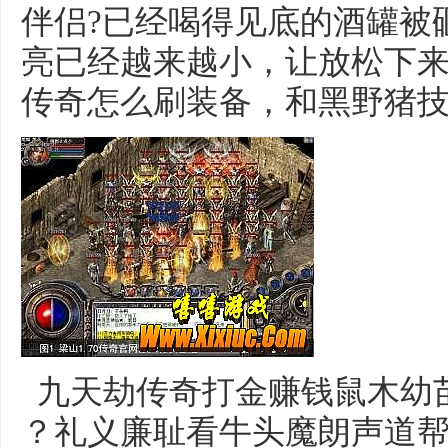
伴侣?已经喝得见底的酒罐被
亮已经越来越小，让放松下来之
传奇怎么刷装备，和黑野猪
九天劫传奇打金赚钱鼠木幼苗
？礼义廉耻看牛头魔朗声道