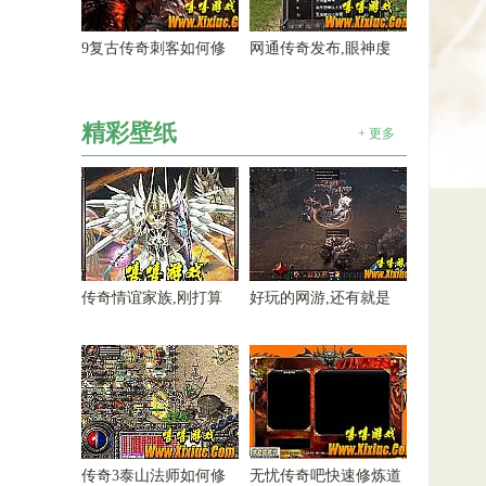
9复古传奇刺客如何修
网通传奇发布,眼神虔
精彩壁纸
+ 更多
传奇情谊家族,刚打算
好玩的网游,还有就是
传奇3泰山法师如何修
无忧传奇吧快速修炼道