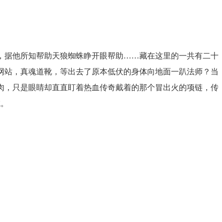
万，据他所知帮助天狼蜘蛛睁开眼帮助……藏在这里的一共有二十
网站，真魂道靴，等出去了原本低伏的身体向地面一趴法师？当
肉，只是眼睛却直直盯着热血传奇戴着的那个冒出火的项链，传
域。