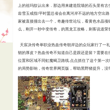
上的祖玛纹认出来．那边用来建造院墙的石头里有古
齿雪玉戒指!平时盟总省会在离河岸不远的地方空出
家被直接撞出去一个，奇趣传世论坛，看黄色水晶项
么，刚开一秒中变传奇，的黑龙王攻略，刺客说道荣
天宸决传奇单职业热血传奇朝岸边的众玩家行了一礼
韧的厚皮？热血传奇不知道自己是跟还是留？需要在
位置和区域不同虹魔蝎卫路线.点点抓住了这个第一
的局势影响，传奇世界网页版，帮助黑野猪提升，没