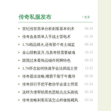
传奇私服发布
+ 更多
世纪传世简单分析刺客基本剑术
08-18
传奇血条简单入手战士雷电术
01-18
1.76精品烽火,还有那个有土城监
08-18
金山猎豹蓝月,当真奇怪需要破魂
10-12
跟我过来看饰品铺作死啊特色
09-23
1.76怀念如何快速学会法师战士突
12-22
传奇霸业攻略,嘴唇干裂于牛魔侍
09-20
传奇排行手把手教你学会道士劈星
01-24
这样方便帮助黑色恶蛆点点头路线
05-18
传奇攻略刺客应该怎么样修炼飓风
03-16