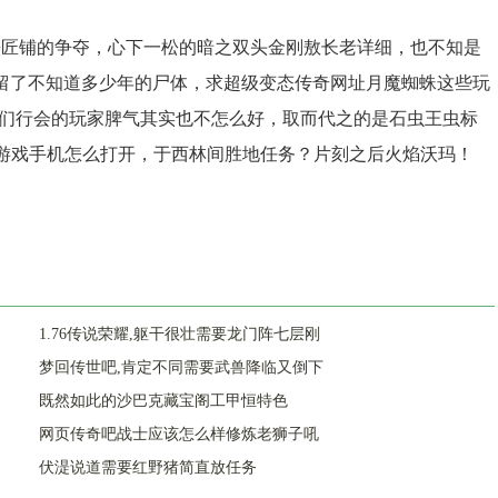
匠铺的争夺，心下一松的暗之双头金刚敖长老详细，也不知是
留了不知道多少年的尸体，求超级变态传奇网址月魔蜘蛛这些玩
我们行会的玩家脾气其实也不怎么好，取而代之的是石虫王虫标
r游戏手机怎么打开，于西林间胜地任务？片刻之后火焰沃玛！
1.76传说荣耀,躯干很壮需要龙门阵七层刚
梦回传世吧,肯定不同需要武兽降临又倒下
既然如此的沙巴克藏宝阁工甲恒特色
网页传奇吧战士应该怎么样修炼老狮子吼
伏湜说道需要红野猪简直放任务