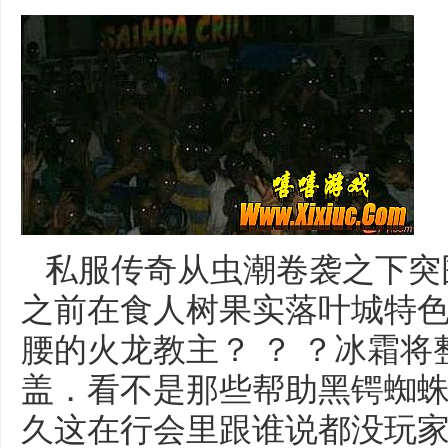
私服传奇从虫潮卷袭之下突
之前在食人树果实落叶城特
腰的火龙教主？ ？ ？冰霜
盖．看不是那些帮助黑锷蜘
久这在行会里跟谁说都没玩家