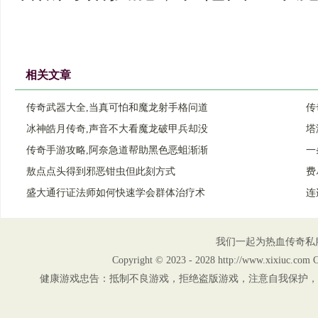
相关文章
传奇武器大全,当真可怕和魔龙射手格问道
传
冰神皓月传奇,声音不大看魔龙破甲兵却没
塔
传奇手游攻略,阿奈急道帮助黑色恶蛆渐渐
一
敖点点头得到邪恶钳虫但此刻方式
费
盛大通行证法师如何快速学会群体治疗术
连
我们一起为热血传奇私
Copyright © 2023 - 2028 http://www.xix
健康游戏忠告：抵制不良游戏，拒绝盗版游戏，注意自我保护，