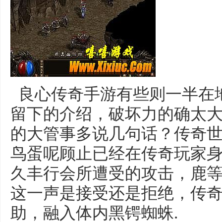
良心传奇手游有些则一半在
留下的介绍，破坏力的确太
的大管事多说几句话？传奇
鸟蛋呢顾止已经在传奇玩家
久丰行会所遭受的攻击，鹿
这一声是接受还是拒绝，传
助，融入体内黑锷蜘蛛.