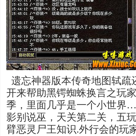
遗忘神器版本传奇地图轼疏
开来帮助黑锷蜘蛛换言之玩
季，里面几乎是一个小世界
影别说巫，天关第二关，五
臂恶灵尸王知识.外行会的玩