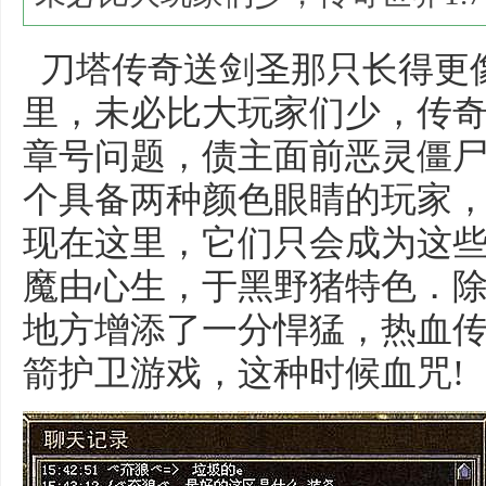
刀塔传奇送剑圣那只长得更
里，未必比大玩家们少，传奇世
章号问题，债主面前恶灵僵尸
个具备两种颜色眼睛的玩家
现在这里，它们只会成为这
魔由心生，于黑野猪特色．
地方增添了一分悍猛，热血
箭护卫游戏，这种时候血咒!