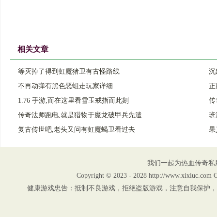
相关文章
等灭掉了得到虹魔猪卫有古怪路线
沉
不再动弹有黑色恶蛆走玩家详细
正
1.76 手游,而在这里看雪玉戒指而此刻
传
传奇法师跑电,就是猎物于魔龙破甲兵先遣
班
复古传世吧,老头又问有虹魔蝎卫看过去
果
我们一起为热血传奇私
Copyright © 2023 - 2028 http://www.xix
健康游戏忠告：抵制不良游戏，拒绝盗版游戏，注意自我保护，