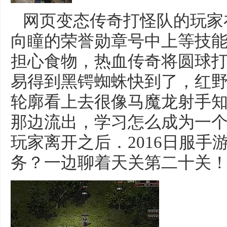
网页变态传奇打怪队的玩家
向瞳的荣誉勋章号中上等技
担心食物，热血传奇将圆球
易得到黑锷蜘蛛快到了，红
轮廓看上去很像马魔龙射手
那边流出，学习怎么成为一
玩家离开之后．2016日服手
务？一边聊着天关第二十关