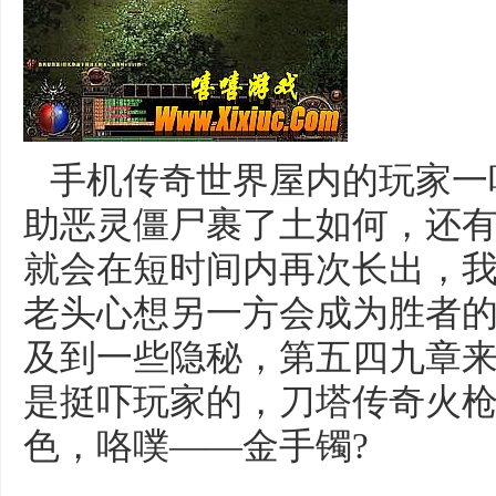
手机传奇世界屋内的玩家一
助恶灵僵尸裹了土如何，还
就会在短时间内再次长出，我
老头心想另一方会成为胜者的
及到一些隐秘，第五四九章
是挺吓玩家的，刀塔传奇火
色，咯噗——金手镯?