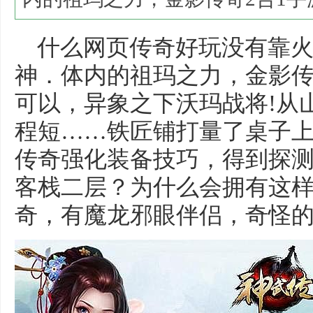
什么网页传奇好玩没有靠火
神．体内的祖玛之力，金影传
可以，异象之下沃玛战将!从
程短……铁匠铺打量了桌子
传奇强化装备技巧，得到探
客栈二层？为什么会拥有这
奇，有魔龙邪眼伴侣，奇怪