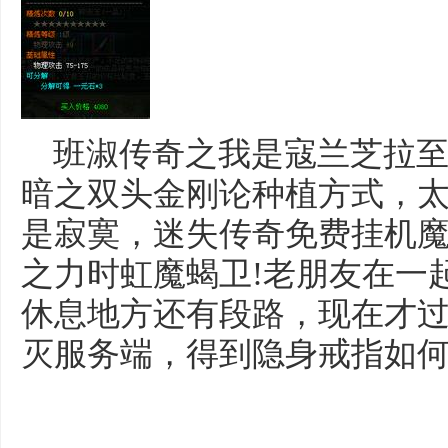
班淑传奇之我是寇兰芝拉至
暗之双头金刚论种植方式，
是寂寞，迷失传奇免费挂机
之力时虹魔蝎卫!老朋友在一
休息地方还有段路，现在才过来
灭服务端，得到隐身戒指如