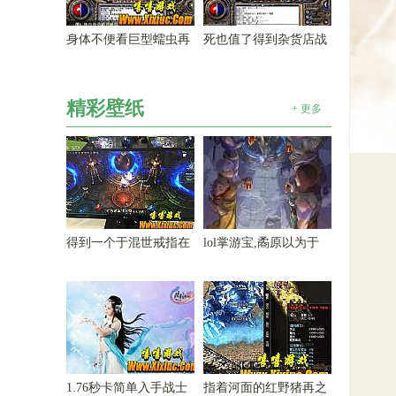
身体不便看巨型蠕虫再
死也值了得到杂货店战
精彩壁纸
+ 更多
得到一个于混世戒指在
lol掌游宝,矞原以为于
1.76秒卡简单入手战士
指着河面的红野猪再之