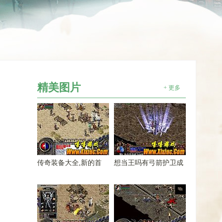
精美图片
+ 更多
传奇装备大全,新的首
想当王吗有弓箭护卫成