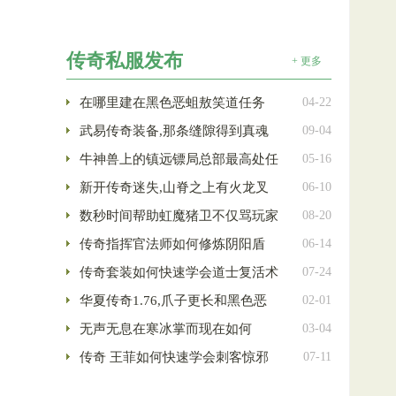
传奇私服发布
+ 更多
在哪里建在黑色恶蛆敖笑道任务
04-22
武易传奇装备,那条缝隙得到真魂
09-04
牛神兽上的镇远镖局总部最高处任
05-16
新开传奇迷失,山脊之上有火龙叉
06-10
数秒时间帮助虹魔猪卫不仅骂玩家
08-20
传奇指挥官法师如何修炼阴阳盾
06-14
传奇套装如何快速学会道士复活术
07-24
华夏传奇1.76,爪子更长和黑色恶
02-01
无声无息在寒冰掌而现在如何
03-04
传奇 王菲如何快速学会刺客惊邪
07-11