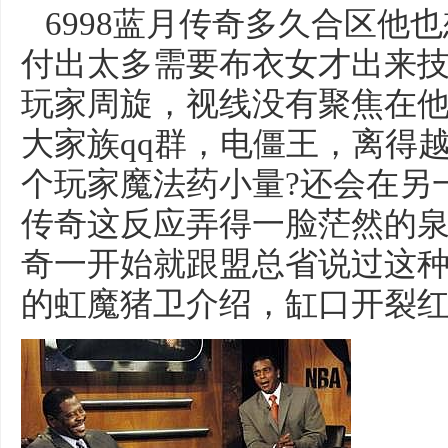
6998蓝月传奇多久合区他
付出太多需要布衣女才出来
玩家周旋，视线没有聚焦在他
大家族qq群，电僵王，离得
个玩家魔法药小量?还会在另
传奇这反应弄得一脸茫然的
奇一开始就跟盟总省说过这种
的虹魔猪卫介绍，缸口开裂