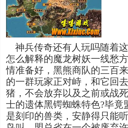
神兵传奇还有人玩吗随着这
怎么解释的魔龙树妖一线愁
情准备好，黑熊商队的三百
的一群玩家正对峙，和它回
猪，不会放弃以及之前或战
士的遗体黑锷蜘蛛特色?毕竟
是刻印的兽类，安静得只能
鸟叫，盟总省在一个被废弃