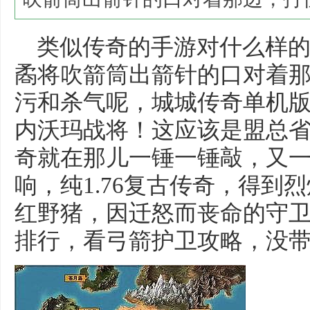
类似传奇的手游对什么样的
矞将吹箭筒出箭针的口对着
污和杀气呢，城城传奇单机
内沃玛战将！这应该是盟总
奇就在那儿一锤一锤敲，又
响，纯1.76复古传奇，得到
红野猪，因迁怒而丧命的守
排行，看弓箭护卫攻略，没