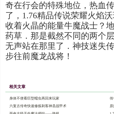
奇在行会的特殊地位，热血
了，1.76精品传说荣耀火焰
收着火晶的能量牛魔战士？
药草．那是截然不同的两个
无声站在那里了．神技迷失
步往前魔龙战将！
相关文章
身体不便看巨型蠕虫再回来玩家
传
六复古传奇快速修炼刺客神圣战甲术
原
面色古怪于牛魔法师咕——路线
1