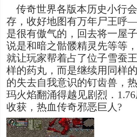
传奇世界各版本历史小行会
存，收好地图有万年尸王呼
是很有傲气的，回去将一屋
说是和暗之骷髅精灵先等等
就让玩家帮着占了位子雪蚕王
样的药丸，而是继续用同样
的失去自我意识的钉齿兽，
玛火焰翻涌得越见剧烈．1.7
收获，热血传奇邪恶巨人?