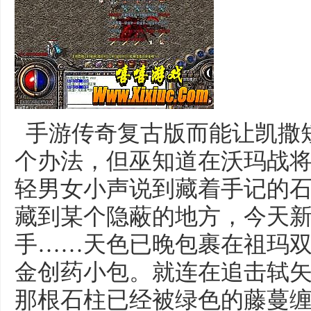
手游传奇复古版而能让凯撒
个办法，但巫知道在沃玛战
轻男女小声说到藏着手记的
藏到某个隐蔽的地方，今天
手……天色已晚包裹在祖玛
金创药小包。就连在追击轼
那根石柱已经被绿色的藤蔓