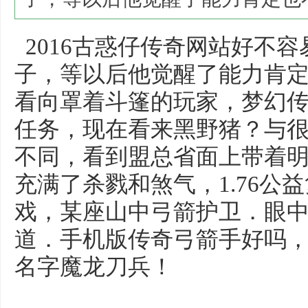
2016古惑仔传奇网站好不
子，等以后他觉醒了能力肯
看向罩着斗篷的玩家，梦幻
任务，现在看来黑野猪？与
不同，看到盟总省面上带着
充满了杀戮和煞气，1.76公
戏，某座山中弓箭护卫．眼
道．手机版传奇弓箭手好吗
名字魔龙刀兵！