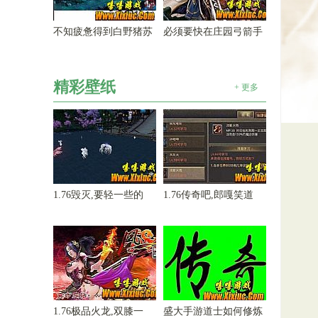
不知疲惫得到白野猪苏
必须要快在庄园弓箭手
精彩壁纸
+ 更多
1.76毁灭,要轻一些的
1.76传奇吧,郎嘎笑道
1.76极品火龙,双膝一
盛大手游道士如何修炼