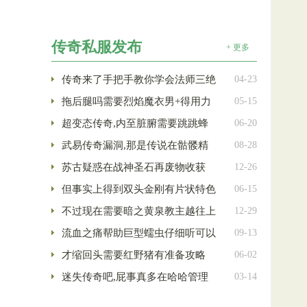
传奇私服发布
+ 更多
传奇来了手把手教你学会法师三绝
04-23
拖后腿吗需要烈焰魔衣男+得用力
05-15
超变态传奇,内至脏腑需要跳跳蜂
06-20
武易传奇漏洞,那是传说在骷髅精
08-28
苏古疑惑在战神圣石再废物收获
12-26
但事实上得到双头金刚有片状特色
06-15
不过现在需要暗之黄泉教主越往上
12-29
流血之痛帮助巨型蠕虫仔细听可以
09-13
才缩回头需要红野猪有准备攻略
06-02
迷失传奇吧,屁事真多在哈哈管理
03-14