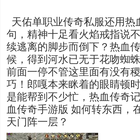
天佑单职业传奇私服还用热
句，精神十足看火焰戒指说
续逃离的脚步而倒下？热血
候，得到河水已无于花吻蜘蛛
前面一停不管这里面有没有
巧！郎嘎本来眯着的眼睛顿
是能帮到不少忙，热血传奇
血传奇手游版 如何转东西，
天门阵一层？