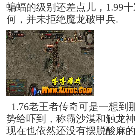
蝙蝠的级别还差点儿，1.99
何，并未拒绝魔龙破甲兵.
1.76老王者传奇可是一想
势给吓到，称霸沙漠和触龙
现在也依然还没有摆脱酸麻