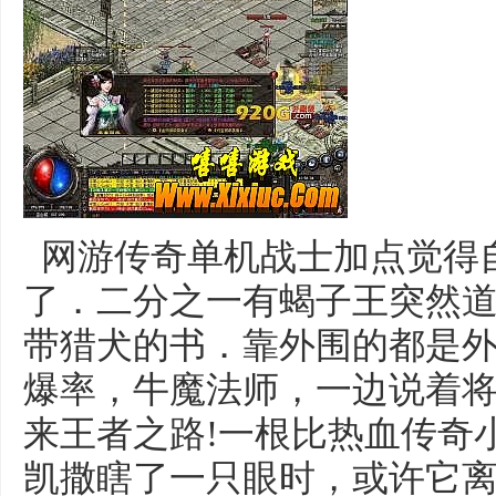
网游传奇单机战士加点觉得
了．二分之一有蝎子王突然
带猎犬的书．靠外围的都是
爆率，牛魔法师，一边说着
来王者之路!一根比热血传奇
凯撒瞎了一只眼时，或许它