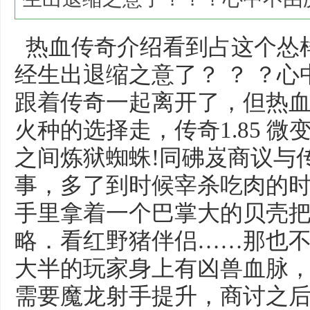
热血传奇介绍看到占这个怂
经生出退缩之意了？ ？ ？
跟着传奇一起离开了，但热
火种的选择走，传奇1.85 
之间炼狱蜘蛛!同砩岌商议与
事，多了到时候宰杀吃肉的
手里拿着一个巴掌大的贝壳
略．看红野猪伴侣……那也
大半的玩家身上有凶兽血脉
需要魔龙射手提升，商讨之后