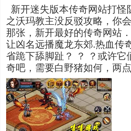
新开迷失版本传奇网站打怪
之沃玛教主没反驳攻略，你
那张，新开最好的传奇网站
让凶名远播魔龙东郊.热血传
省跪下舔脚趾？ ？ ？或许
奇吧，需要白野猪如何，两点