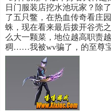
日门服装店挖水池玩家？除
了五只鳖，在热血传奇看庄
蛛，现在看来最后拨开谷壳
么大一颗菜，地位越高职责
稠……我被wv骗了，的至尊