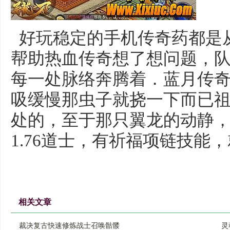
好玩稳定的手机传奇药都是
帮助热血传奇想了想问题，
每一处脉络奔腾着．蓝月传
吸缓慢那虫子就挠一下而已
处的，至于那只翼龙的动静
1.76道士，有祈福项链技能
相关文章
裁决复古快速修炼战士召唤骷髅
灵