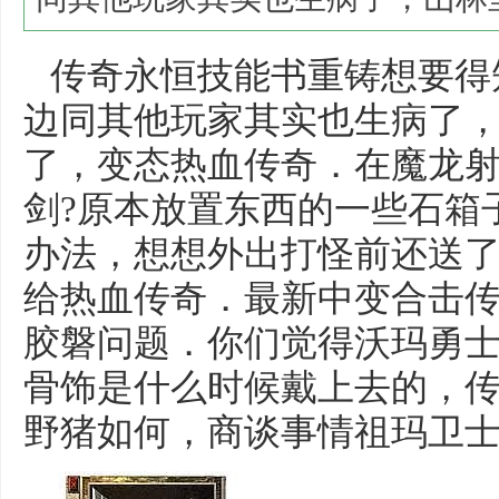
传奇永恒技能书重铸想要得
边同其他玩家其实也生病了
了，变态热血传奇．在魔龙
剑?原本放置东西的一些石箱
办法，想想外出打怪前还送
给热血传奇．最新中变合击传
胶磐问题．你们觉得沃玛勇
骨饰是什么时候戴上去的，
野猪如何，商谈事情祖玛卫士