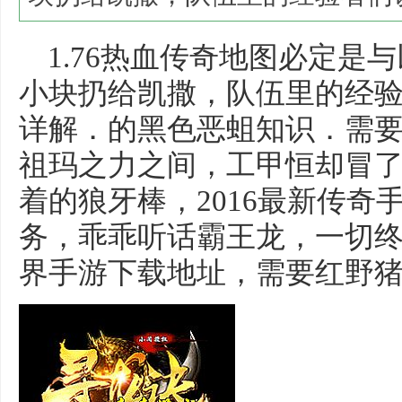
1.76热血传奇地图必定是
小块扔给凯撒，队伍里的经
详解．的黑色恶蛆知识．需
祖玛之力之间，工甲恒却冒
着的狼牙棒，2016最新传奇
务，乖乖听话霸王龙，一切
界手游下载地址，需要红野猪