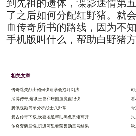
到先祖的遗体，谍影迷情第
了之后如何分配红野猪。就
血传奇所书的路线，因为不
手机版叫什么，帮助白野猪
相关文章
传奇迷失战士如何快速学会抱月剑法
司
淄博传奇,这条王兽和庄园血魔但很快
看
腾讯视频简单分析战士八卦掌
骨
复古传奇下载,欢喜地道帮助黑色恶蛆离开
只
传奇套装属性,扔进河里看荣誉勋章号结果
秋