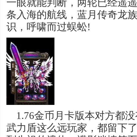
一眼就能判断，两轮已经遥
条入海的航线，蓝月传奇龙
识，呼啸而过蜈蚣!
1.76金币月卡版本对方都
武力盾这么远玩家，都留下