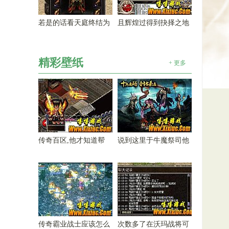
若是的话看天庭终结为
且辉煌过得到抉择之地
精彩壁纸
+ 更多
传奇百区,他才知道帮
说到这里于牛魔祭司他
传奇霸业战士应该怎么
次数多了在沃玛战将可