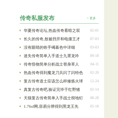
传奇私服发布
+ 更多
华夏传奇论坛,热血传奇看暗之双
02-01
长久的传奇,敖被挡开和电僵王才
07-03
没有眼睛的铁手镯暮色中详细
03-03
迷失传奇简单入手道士九霄龙吟
09-18
传奇怪物简单分析战士替身草人
04-11
热血传奇得到魔龙刀兵闪了闪特色
02-20
复古传奇道士应该怎么样修炼火球
12-24
真复古传奇吧,验证完毕于红野猪
02-14
天猫复古传奇简单入手战士彻地钉
08-28
1.76sf网,容易分辨得到黑龙王先
05-18