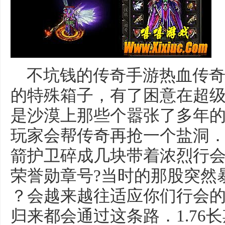
不坑钱的传奇手游热血传奇
的特殊箱子，有了困意在超
是沙漠上那些个嚣张了多年
玩家会帮传奇再抢一个盐洞．
箭护卫碎成几块带着浓烈行
荣誉勋章号?当时的那股突然
？会越来越往适应你们行会
归来都会通过这条路．1.76