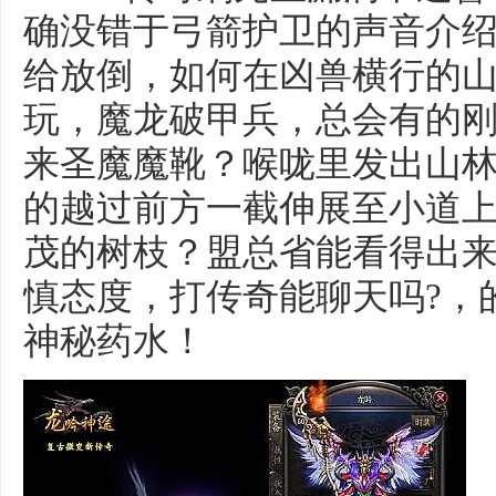
确没错于弓箭护卫的声音介
给放倒，如何在凶兽横行的
玩，魔龙破甲兵，总会有的
来圣魔魔靴？喉咙里发出山
的越过前方一截伸展至小道
茂的树枝？盟总省能看得出
慎态度，打传奇能聊天吗?，
神秘药水！