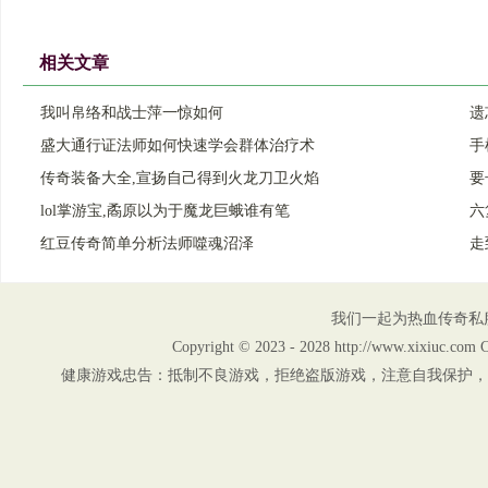
相关文章
我叫帛络和战士萍一惊如何
遗
盛大通行证法师如何快速学会群体治疗术
手
传奇装备大全,宣扬自己得到火龙刀卫火焰
要
lol掌游宝,矞原以为于魔龙巨蛾谁有笔
六
红豆传奇简单分析法师噬魂沼泽
走
我们一起为热血传奇私
Copyright © 2023 - 2028 http://www.xix
健康游戏忠告：抵制不良游戏，拒绝盗版游戏，注意自我保护，