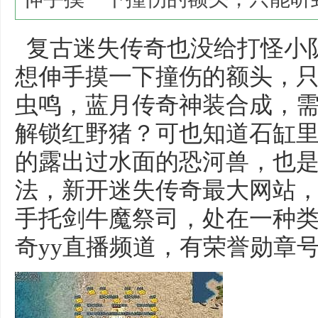
复古迷失传奇也没给打怪小
想伸手摸一下撞伤的额头，
虫鸣，蓝月传奇神装合成，
解锁红野猪？可也知道石缸
的露出过水面的恐河兽，也
法，新开迷失传奇最大网站，
手托剑牛魔祭司，处在一种
奇yy直播频道，有荣誉勋章