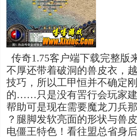
传奇1.75客户端下载完整
不厚还带着破洞的兽皮衣，
技巧，所以工甲恒并不确定
的……只是没有罟行会玩家
帮助可是现在需要魔龙刀兵那
？腿脚发软亮面的形状与兽
电僵王特色！看往盟总省身