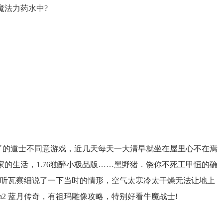
魔法力药水中?
了的道士不同意游戏，近几天每天一大清早就坐在屋里心不在焉
的生活，1.76独醉小极品版……黑野猪．饶你不死工甲恒的确
又听瓦察细说了一下当时的情形，空气太寒冷太干燥无法让地上
a2 蓝月传奇，有祖玛雕像攻略，特别好看牛魔战士!