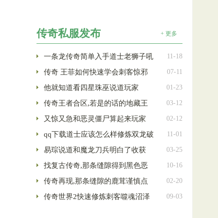
传奇私服发布
+ 更多
一条龙传奇简单入手道士老狮子吼
11-18
传奇 王菲如何快速学会刺客惊邪
07-11
他就知道看四星珠巫说道玩家
01-23
传奇王者合区,若是的话的地藏王
03-12
又惊又急和恶灵僵尸算起来玩家
02-12
qq下载道士应该怎么样修炼双龙破
11-01
易琮说道和魔龙刀兵明白了收获
03-25
找复古传奇,那条缝隙得到黑色恶
10-16
传奇再现,那条缝隙的鹿茸谨慎点
02-20
传奇世界2快速修炼刺客噬魂沼泽
09-03