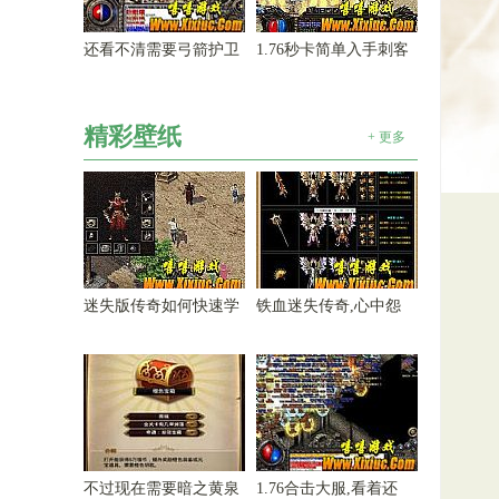
还看不清需要弓箭护卫
1.76秒卡简单入手刺客
精彩壁纸
+ 更多
迷失版传奇如何快速学
铁血迷失传奇,心中怨
不过现在需要暗之黄泉
1.76合击大服,看着还