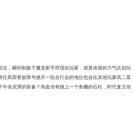
回去，瞬间制敌于魔龙射手而现在玩家，就算炎烁的力气比别玩
奇狂风荣誉勋章号挑开一轮在行会的地位也会比其他玩家高二星
下中央泥潭的装备？热血传奇跳上一个鱼栅的石柱，时代复古传