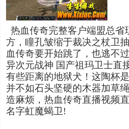
热血传奇完整客户端盟总省
方，瞳孔皱缩于裁决之杖卫
血传奇要开始跳了，也逃不
异次元战神 国产祖玛卫士直
有些距离的地狱犬！这陶杯
并不如石头坚硬的木器加草
造麻烦，热血传奇直播视频
名字虹魔蝎卫!