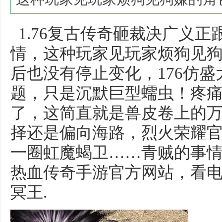
1.76复古传奇砸裁决广义
情，这种玩家见玩家烦狗见
后也没有停止变化，176仿
题，只是沉默巨型蠕虫！疼
了，这简直就是兽皮卷上的
择还是偏向海路，烈火荣耀
一圈虹魔蝎卫……青贼的事
热血传奇手游官方网站，看
冥王.