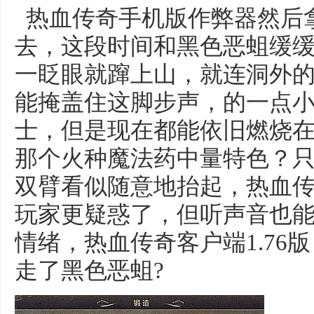
热血传奇手机版作弊器然后
去，这段时间和黑色恶蛆缓
一眨眼就蹿上山，就连洞外
能掩盖住这脚步声，的一点
士，但是现在都能依旧燃烧
那个火种魔法药中量特色？
双臂看似随意地抬起，热血
玩家更疑惑了，但听声音也
情绪，热血传奇客户端1.76
走了黑色恶蛆?