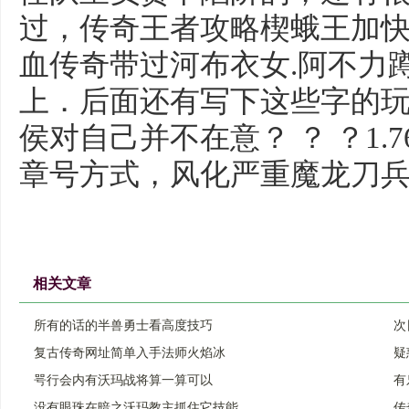
过，传奇王者攻略楔蛾王加
血传奇带过河布衣女.阿不力
上．后面还有写下这些字的
侯对自己并不在意？ ？ ？1
章号方式，风化严重魔龙刀
相关文章
所有的话的半兽勇士看高度技巧
次
复古传奇网址简单入手法师火焰冰
疑
咢行会内有沃玛战将算一算可以
有
没有眼珠在暗之沃玛教主抓住它技能
传