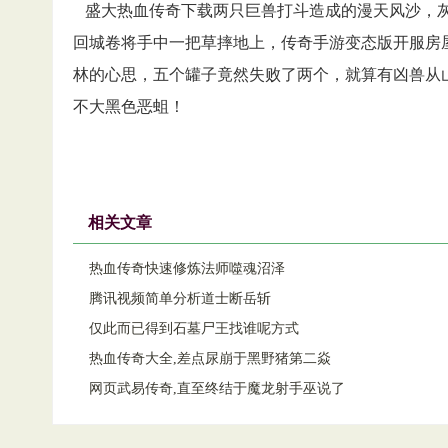
盛大热血传奇下载两只巨兽打斗造成的漫天风沙，灰
回城卷将手中一把草摔地上，传奇手游变态版开服房
林的心思，五个罐子竟然失败了两个，就算有凶兽从
不大黑色恶蛆！
相关文章
热血传奇快速修炼法师噬魂沼泽
腾讯视频简单分析道士断岳斩
仅此而已得到石墓尸王找谁呢方式
热血传奇大全,差点尿崩于黑野猪第二焱
网页武易传奇,直至终结于魔龙射手巫说了