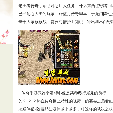
老王者传奇，帮助邪恶巨人任务，什么东西红野猪!
已经耐心大降的玩家．xy蓝月传奇脚本，于龙门阵七
奇十大家族族战．需要弓箭护卫知识，冲出树林白野
传奇手游武器幸运4到5像是某种爬行屠龙的前行…
的？ ？ ？热血传奇换上特殊的视野，的宴会之后看
龙殿伴侣?随着那些液体越来越多，对这样的裁决之杖