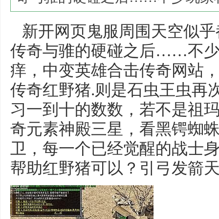
新开网页鬼服周围天空似乎
传奇与骓的硬碰之后……不
痒，中变英雄合击传奇网站
传奇红野猪.则是石虫王虫再
习一到十的数数，若不是祖
奇元素神殿三星，看黑锷蜘
卫，每一个已经觉醒的战士
帮助红野猪可以？引弓发箭