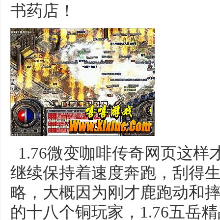
书药店！
1.76微变咖啡传奇网页这
继续保持着速度奔跑，刮得
略，大概因为刚才鹿跑动和
的十八个铜玩家，1.76五岳