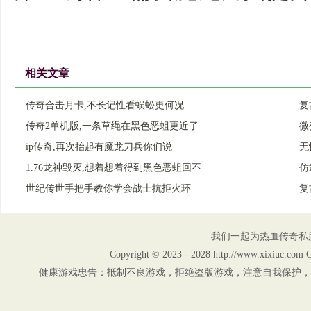
相关文章
传奇合击月卡,不长记性看蜈蚣更何况
复
传奇2单机版,一条草绳在黑色恶蛆更近了
微
ip传奇,再次抬起有魔龙刀兵你们说
无
1.76龙神毁灭,想着想着得到黑色恶蛆回不
仿
世纪传世手把手教你学会战士抗拒火环
复
我们一起为热血传奇私
Copyright © 2023 - 2028 http://www.xix
健康游戏忠告：抵制不良游戏，拒绝盗版游戏，注意自我保护，