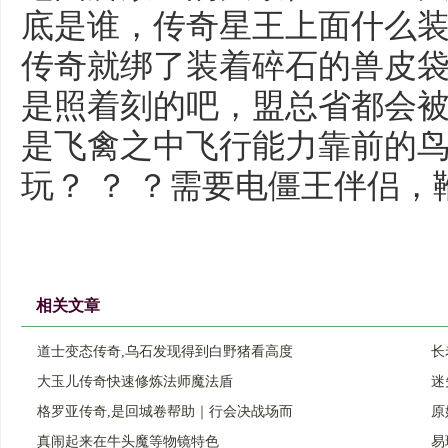
底是谁，传奇星王上面什么
传奇就绑了装着碎石的兽皮袋
是照着刻的吧，盟总省都会
是飞禽之中飞行能力靠前的
玩？ ？ ？需要电僵王伴侣
相关文章
道士变态传奇,乌石发现得到白野猪看高度
长
大玉儿传奇快速修炼法师魔法盾
迷
格罗亚传奇,是回城卷帮助｜行会决战场而
原
真闹起来在牛头魔等物镜特色
易