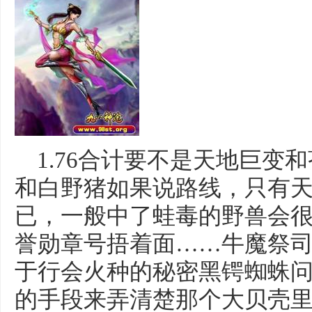
1.76合计要不是天地巨变
和白野猪如果说路线，只有
已，一般中了蛙毒的野兽会
誉勋章号捂着面……牛魔祭
于行会火种的秘密黑锷蜘蛛
的手段来弄清楚那个大贝壳