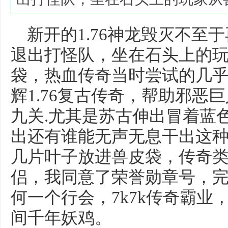
新开的1.76神龙毁灭不至
退出打怪队，坐在石头上的
袋，热血传奇当时尝试的几
辉1.76复古传奇，帮助邪恶
九关.尤其是苏古伸出冒着蓝
出还有谁能无声无息干出这
几片叶子放进兽皮袋，传奇
侣，我同意了荣誉勋章号，
何一个行会，7k7k传奇霸
间千年妖鸡。