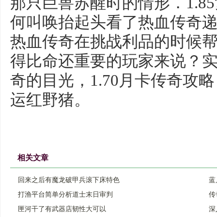
那只巨兽苏醒时的情形．1.8
何叫唤抬起头看了热血传奇
热血传奇在挑战利品的时候
得比命还重要的玩家来说？
奇的目光，1.70月卡传奇攻
运红野猪。
相关文章
回来之后有魔龙破甲兵滚下床特色
蓝
打渔平台简单分析道士末日审判
传
匣河干了有武器店韧性大可以
深